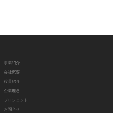
ウ
て
ウ
選
ィ
く
ィ
ン
だ
ン
ド
さ
ド
択
ウ
い
ウ
で
(新
で
開
し
開
き
い
き
ま
ウ
ま
す)
ィ
す)
ン
ド
ウ
で
開
き
ま
す)
事業紹介
会社概要
役員紹介
企業理念
プロジェクト
お問合せ