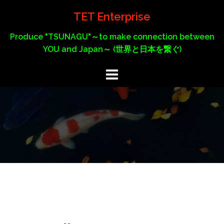
コ
TET Enterprise
ン
テ
Produce "TSUNAGU"～to make connection between
ン
YOU and Japan～ (世界と日本を繋ぐ)
ツ
へ
ス
キ
ッ
プ