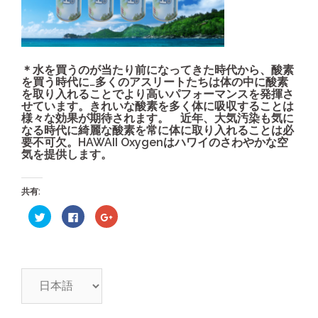
＊水を買うのが当たり前になってきた時代から、酸素
を買う時代に…多くのアスリートたちは体の中に酸素
を取り入れることでより高いパフォーマンスを発揮さ
せています。きれいな酸素を多く体に吸収することは
様々な効果が期待されます。 近年、大気汚染も気に
なる時代に綺麗な酸素を常に体に取り入れることは必
要不可欠。HAWAII Oxygenはハワイのさわやかな空
気を提供します。
共有:
ク
Facebook
ク
リ
で
リ
ッ
共
ッ
ク
有
ク
し
す
し
て
る
て
Twitter
に
Google+
で
は
で
言
共
ク
共
有
リ
有
語
(新
ッ
(新
し
ク
し
を
い
し
い