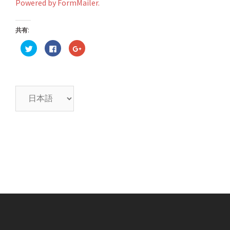
Powered by FormMailer.
共有:
ク
Facebook
ク
リ
で
リ
ッ
共
ッ
ク
有
ク
し
す
し
て
る
て
Twitter
に
Google+
で
は
で
言
共
ク
共
有
リ
有
語
(新
ッ
(新
し
ク
し
を
い
し
い
ウ
て
ウ
選
ィ
く
ィ
ン
だ
ン
ド
さ
ド
択
ウ
い
ウ
で
(新
で
開
し
開
き
い
き
ま
ウ
ま
す)
ィ
す)
ン
ド
ウ
で
開
き
ま