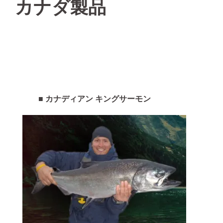
カナダ製品
■ カナディアン キングサーモン